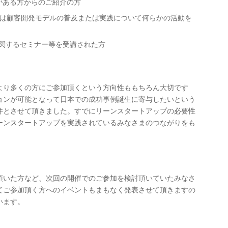
とがある方からのご紹介の方
は顧客開発モデルの普及または実践について何らかの活動を
upに関するセミナー等を受講された方
は、より多くの方にご参加頂くという方向性ももちろん大切です
ョンが可能となって日本での成功事例誕生に寄与したいという
件とさせて頂きました。すでにリーンスタートアップの必要性
ーンスタートアップを実践されているみなさまのつながりをも
頂いた方など、次回の開催でのご参加を検討頂いていたみなさ
てご参加頂く方へのイベントもまもなく発表させて頂きますの
います。