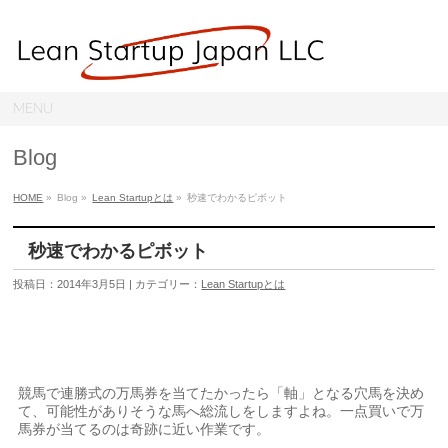
MENU
Blog
HOME
»
Blog »
Lean Startupとは
»
秒速でわかるピボット
秒速でわかるピボット
投稿日：2014年3月5日 | カテゴリー：
Lean Startupとは
競馬で連勝式の万馬券を当てたかったら「軸」となる穴馬を決め
て、可能性がありそうな馬へ総流しをしますよね。一点買いで万
馬券が当てるのは奇跡に近い作業です。