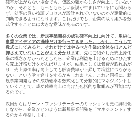
確率が上がらない場合でも、仮説の確からしさが向上していない
のか、それとも、もっともらしい仮説が生まれているにも関わら
ず、効率の良い検証プロセスが設計されていないのかが定量的に
判断できるようになります。これだけでも、企業の取り組みを数
式化することには大きな意味があるのです。
多くの企業では、新規事業開発の成功確率向上に向けて、単純に
事業アイディアの洗練だけを行ってきました。しかし、こうして
数式にしてみると、それだけではやるべき作業の全体をほとんど
押さえていないことがよく分かります
。先にご紹介した売上原価
率の概念がなかったとしたら、企業は利益を上げるためにひたす
ら売上げ増だけをがんばりますが、結果として販管費が膨れあが
り、売上原価率は向上しても販管費率が上昇して増益につながら
ない、という堂々巡りをするかもしれません。これと同様に、新
規事業開発もその成功確率を数式化して分割的にマネジメントし
ていくことで、成功確率向上に向けた包括的な取組みが可能にな
るのです。
次回からはリーン・ファシリテーターのミッションを更に詳細化
しながら、企業がどのように新規事業開発を「マネジメント」す
るのかを考察します。