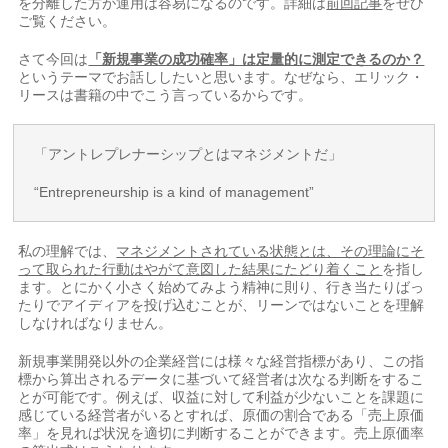
を分離した方が運用は容易になるのです。詳細は
前回記事
をぜひ
ご覧ください。
さて今回は
「新規事業の成功確率」は定量的に測定できるのか？
というテーマでお話ししたいと思います。なぜなら、エリック・
リースは書籍の中でこう言っているからです。
「アントレプレナーシップとはマネジメントだ」
“Entrepreneurship is a kind of management”
私の理解では、
マネジメントされている状態とは、その理論にそ
って取られた行動はやがて意図した結果にたどり着くこと
を指し
ます。とにかく小さく始めてみよう精神に則り、行き当たりばっ
たりでアイディアを投げ込むことが、リーンではないことを理解
しなければなりません。
新規事業開発以外の企業経営には様々な経営指標があり、この指
標から算出されるデータに基づいて経営者は次なる判断をするこ
とが可能です。例えば、収益に対して利益が少ないことを課題に
感じている経営者がいるとすれば、原価の割合である「売上原価
率」を見れば状況を適切に判断することができます。売上原価率