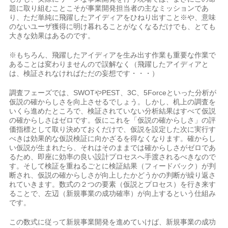
題に取り組むことこそが事業開発担当者の主なミッションであ
り、ただ単純に飛躍したアイディアをひねり出すこと※や、意味
のないユーザ獲得に明け暮れることがなくなるだけでも、とても
大きな効果はあるのです。
※もちろん、飛躍したアイディアを生み出す作業も重要な作業で
あることは変わりませんので誤解なく（飛躍したアイディアと
は、検証されなければただの妄想です・・・）
調査フェーズでは、SWOTやPEST、3C、5Forceといった分析が
仮説の確からしさを向上させるでしょう。しかし、机上の調査を
いくら進めたところで、検証されていない分析結果はすべて仮説
の確からしさはゼロです。仮にこれを「仮説の確からしさ」の評
価指標として取り決めておくだけで、仮説を設定した次に実行す
べきは効果的な仮説検証に向かざるを得なくなります。確からし
い仮説が生まれたら、それはそのままでは確からしさがゼロであ
るため、即座に効率の良い設計プロセスへ手渡されるべきなので
す。そして検証を重ねるごとに検証結果（フィードバック）が判
断され、仮説の確からしさが向上したかどうかの判断が繰り返さ
れていきます。数式の２つの要素（仮説とプロセス）を行き来す
ることで、左辺（新規事業の成功確率）が向上するという仕組み
です。
この数式に従って新規事業開発を進めていけば、新規事業の成功