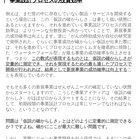
事業設計プロセスの投資効率
例えば、まだ世の中に存在していない製品・サービスを開発する
という場合には、この「仮説の確からしさ」は著しく低い状態に
あるといえますから、それを進めていく事業設計プロセスの投資
効率は、よりリーンな分散投資へ向かっていくことで、新規事業
の成功確率は向上します。逆に「がんの特効成分が自社の研究室
で発明された」ぐらいに事業成功が確からしい仮説が出来た際に
は、それを進めていくプロセスはとにかくムダを徹底的に排除し
た「ウォーターフォール型」が最も事業の成功確率を向上させま
す。つまり、
この数式が表現するものとは、仮説の確からしさが
定量的に測定でき、それを実現するための最も適したプロセスで
開発が行われれば、結果として新規事業の成功確率は向上する
こ
とを表現しているのです。
そもそも多くの新規事業はぜんぜんニーズの確定していない状態
からスタートしますので、こうした事業アイディアは「仮説の確
からしさ」がほぼゼロからスタートすることになり、その結果と
して、初期段階の事業設計プロセスは常にリーンでなければなら
ない、ということなのです。
問題は「仮説の確からしさ」とはどのように定量的に測定できる
か？ですよね。確かにここが最大に難しい問題です。
しかし、実際にリーンな事業開発を行う現場では、まさにこの命