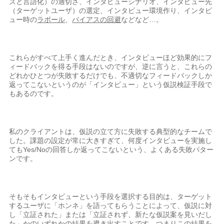
ズと言語化）の適切さ、インタビューシナリオ、インタビュー先
（ターゲットユーザ）の選定、インタビュー環境作り、インタビ
ュー時の
ラポール
、
バイアスの回避
などなど…。
これらがすべて上手く進んだとき、インタビューほど効果的にフ
ィードバックを得る手段はないのですが、逆に言うと、これらの
どれかひとつが失敗するだけでも、不適切なフィードバックしか
返ってこないというのが「インタビュー」という仮説検証手段で
もあるのです。
私のクライアントは、仮説の立て方に失敗する典型的なチームで
した。課題の設定が常に大きすぎて、何度インタビューを実施し
てもYes/Noの回答しか返ってこないという、よくある失敗パター
ンです。
そもそもインタビューという手段を選択する目的は、ターゲット
するユーザに「ホンネ」を語ってもらうことによって、仮説に対
し「立証された」または「立証されず、新たな仮説案を見いだし
た」かのいずれかの結果を導き出すことです。つまりこの結果を