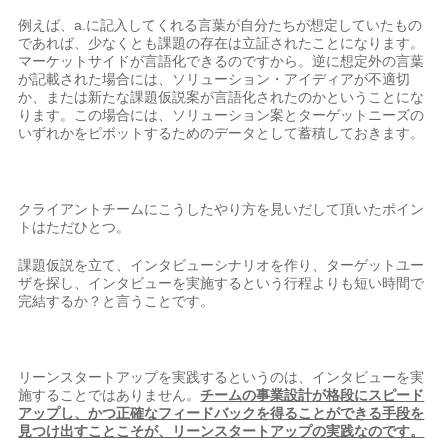
例えば、a.に記入してくれる言葉が自分たちが想定していたもの
であれば、少なくとも課題の存在は立証されたことになります。
マーケットサイドが言語化できるのですから。逆に想定外の言葉
が記載された場合には、ソリューション・アイディアが不適切
か、または新たな課題仮説案が言語化されたのかということにな
ります。この場合には、ソリューション案とターゲットニーズの
いずれかをピボットするためのデータとして蓄積しておきます。
クライアントチームにこうしたやり方を見いだして頂いたポイン
トはただひとつ。
課題仮説を立て、インタビューシナリオを作り、ターゲットユー
ザを探し、インタビューを実施するという行程よりも短い時間で
完結するか？と言うことです。
リーンスタートアップを実践するというのは、インタビューを実
施することではありません。
チームの事業設計が格段にスピード
アップし、かつ正確なフィードバックを得ることができる手段を
見つけ出すことこそが、リーンスタートアップの実践なのです。