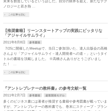
未来を創造しているという話しだ。自分の限界を超え、新たなテク
ノロジーと若き熱 …
この記事を読む
【推奨書籍】リーンスタートアップの実践にピッタリな
「アジャイルサムライ」
2011年8月8日
参考書籍
7/25に開催したMeetupで、当日ご参加頂いた、達人出版会の高橋
さんより「アジャイルサムライ－達人開発者への道－」というタイ
トルの書籍を頂戴しました。 ※高橋さんありがとうございまし
た！ …
この記事を読む
『アントレプレナーの教科書』の参考文献一覧
2011年2月7日
参考書籍
顧客開発モデル
多くのビジネス書には著者が推奨する書籍や参考図書が載っていま
すが、アントレプレナーの教科書でも、巻末にスティーブ・ブラン