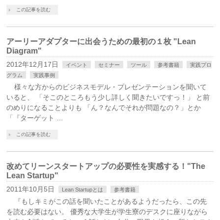
この記事を読む
アーリーアダプターに出会うための最初の１枚 "Lean
Diagram"
2012年12月17日
イベント
セミナー
ツール
参考書籍
実践プロ
グラム
実践事例
様々な方からのビジネスモデル・プレゼンテーションを聞いて
いると、 「そこのところもう少し詳しく聞きたいですっ！」 と前
のめりになることよりも 「ん？なんでそれが問題なの？」とか
「『ターゲット …
この記事を読む
改めてリーンスタートアップの必要性を実感する！"The
Lean Startup"
2011年10月5日
Lean Startupとは
参考書籍
『もしキミがこの話を聞いたことがあるようだったら、この先
を読む必要はない。 優秀な大学生が学生寮のデスクに座りながら